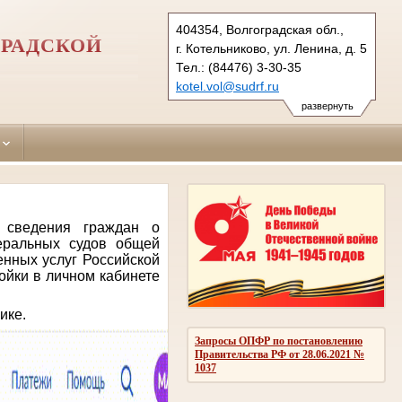
404354, Волгоградская обл.,
ГРАДСКОЙ
г. Котельниково, ул. Ленина, д. 5
Тел.: (84476) 3-30-35
kotel.vol@sudrf.ru
развернуть
о сведения граждан о
еральных судов общей
енных услуг Российской
ойки в личном кабинете
ике.
Запросы ОПФР по постановлению
Правительства РФ от 28.06.2021 №
1037