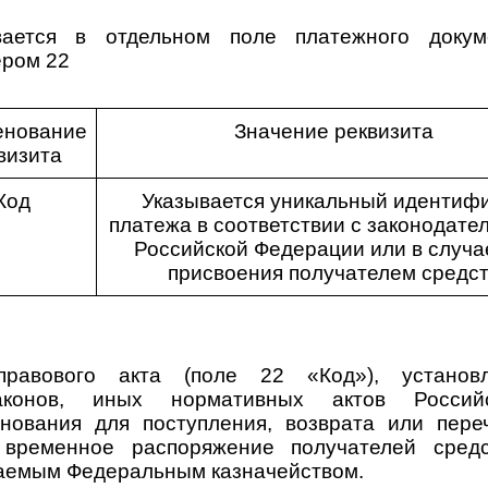
ается в отдельном поле платежного докуме
ером 22
енование
Значение реквизита
визита
Код
Указывается уникальный идентиф
платежа в соответствии с законодате
Российской Федерации или в случа
присвоения получателем средс
-правового акта (поле 22 «Код»), установ
конов, иных нормативных актов Россий
нования для поступления, возврата или переч
временное распоряжение получателей сред
аемым Федеральным казначейством.