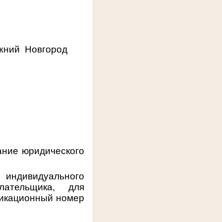
ижний
Новгород
ание юридического
 индивидуального
лательщика, для
фикационный номер