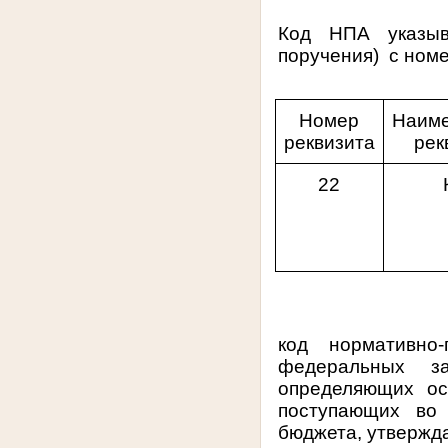
Код НПА указыв
поручения)
с ном
Номер
Наим
реквизита
рек
22
код нормативно
федеральных за
определяющих ос
поступающих во 
бюджета, утвержд