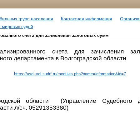
ильных групп населения
Контактная информация
Организа
и мировых судей
ованного счета для зачисления залоговых сумм
иализированного счета для зачисления з
ного департамента в Волгоградской области
https://usd--vol.sudrf.ru/modules.php?name=information&id=7
одской области
(Управление Судебного 
асти л/сч. 05291353380)