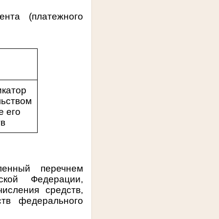
нта (платежного
икатор
льством
е его
тв
ленный перечнем
ской Федерации,
исления средств,
ств федерального