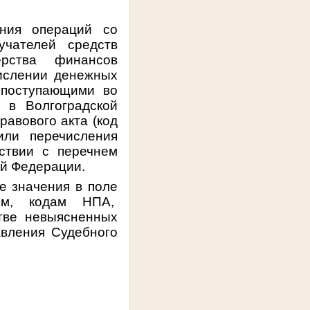
ния операций со
учателей средств
ерства финансов
числении денежных
 поступающими во
 в Волгоградской
равового акта (код
или перечисления
ствии с перечнем
ой Федерации.
е значения в поле
ком, кодам НПА,
тве невыясненных
авления Судебного