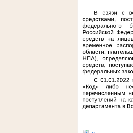
В связи с в
средствами, пос
федерального б
Российской Федер
средств на лице
временное распо
области, плательщ
НПА), определяю
средств, поступ
федеральных зако
С 01.01.2022 
«Код» либо нес
перечисленным н
поступлений на к
департамента в Во