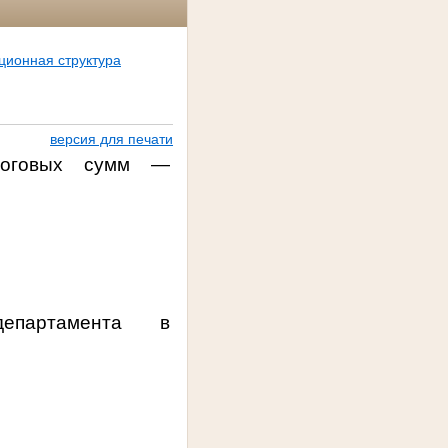
ционная структура
версия для печати
алоговых сумм —
департамента
в